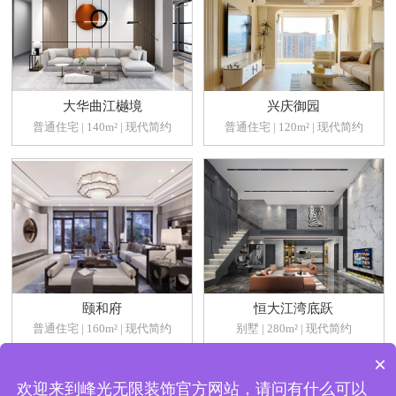
大华曲江樾境
兴庆御园
普通住宅 | 140m² | 现代简约
普通住宅 | 120m² | 现代简约
颐和府
恒大江湾底跃
普通住宅 | 160m² | 现代简约
别墅 | 280m² | 现代简约
×
欢迎来到峰光无限装饰官方网站，请问有什么可以
查看更多案例