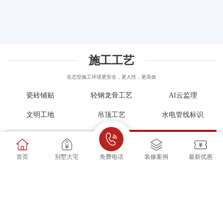
施工工艺
生态型施工环境更安全，更人性，更高效
瓷砖铺贴
轻钢龙骨工艺
AI云监理
文明工地
吊顶工艺
水电管线标识
查看更多
预约线下参观
首页
别墅大宅
免费电话
装修案例
最新优惠
业主口碑
23年诚信家装 9.6分口碑满意度