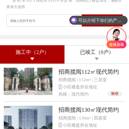
容 积 率:约2.5 绿化率:约35% 开发 商：招商蛇口 楼盘地址：灞桥区
奥体大道西
专属全屋设计
可以介绍下你们的产品么？
施工中（2户）
已竣工（0户）
招商揽阅112㎡现代简约
招商揽阅 | 112m² | 三居室
小区楼盘所在地址
风格：现代简约
验收
招商揽阅130㎡现代简约
招商揽阅 | 130m² | 四居室
小区楼盘所在地址